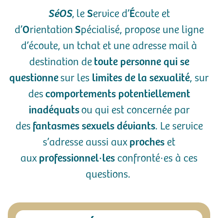
SéOS
, le
S
ervice d’
É
coute et
d’
O
rientation
S
pécialisé, propose une ligne
d’écoute, un tchat et une adresse mail à
destination de
toute personne qui se
questionne
sur les
limites de la sexualité
, sur
des
comportements potentiellement
inadéquats
ou qui est concernée par
des
fantasmes sexuels déviants
. Le service
s’adresse aussi aux
proches
et
aux
professionnel·les
confronté·es à ces
questions.